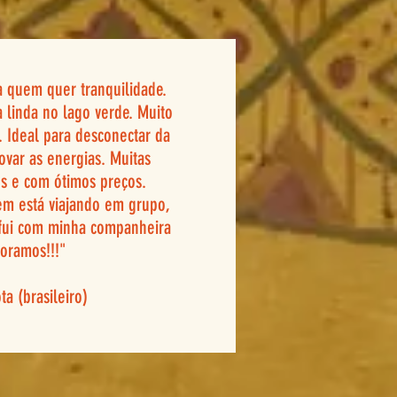
a quem quer tranquilidade.
 linda no lago verde. Muito
. Ideal para desconectar da
ovar as energias. Muitas
s e com ótimos preços.
m está viajando em grupo,
 fui com minha companheira
oramos!!!"
ta (brasileiro)