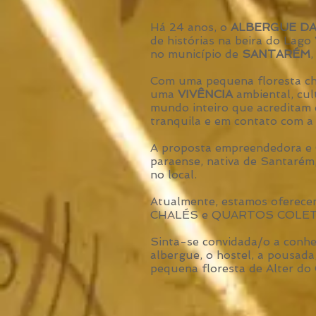
Há 24 anos, o
ALBERGUE DA
de histórias na beira do Lago 
no município de
SANTARÉM
Com uma pequena floresta che
uma
VIVÊNCIA
ambiental, cul
mundo inteiro que acredita
tranquila e em contato com 
A proposta empreendedora e
paraense, nativa de Santarém, 
no local.
Atualmente, estamos ofere
CHALÉS e QUARTOS COLETIVO
Sinta-se convidada/o a conh
albergue, o hostel, a pousad
pequena floresta de Alter do