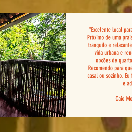
"Excelente local par
Próximo de uma praia
tranquilo e relaxante
vida urbana e ren
opções de quarto
Recomendo para que
casal ou sozinho. Eu
e ad
Caio Mo