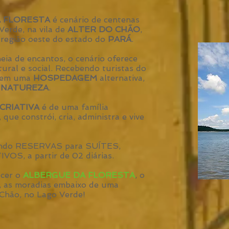
 FLORESTA
é cenário de centenas
Verde, na vila de
ALTER DO CHÃO
,
, região oeste do estado do
PARÁ
.
ia de encantos, o cenário oferece
tural e social. Recebendo turistas do
m em uma
HOSPEDAGEM
alternativa,
a
NATUREZA
.
CRIATIVA
é de uma família
que constrói, cria, administra e vive
cendo RESERVAS para SUÍTES,
S, a partir de 02 diárias.
ecer o
ALBERGUE DA FLORESTA
, o
a, as moradias embaixo de uma
 Chão, no Lago Verde!