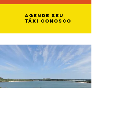
agende seu
táxi conosco