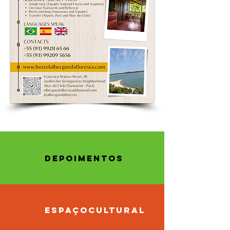
depoimentos
espaço
cultural