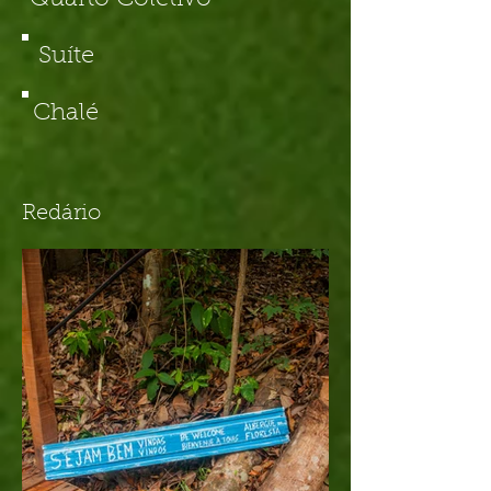
Quarto Coletivo
Suíte
Chalé
Redário