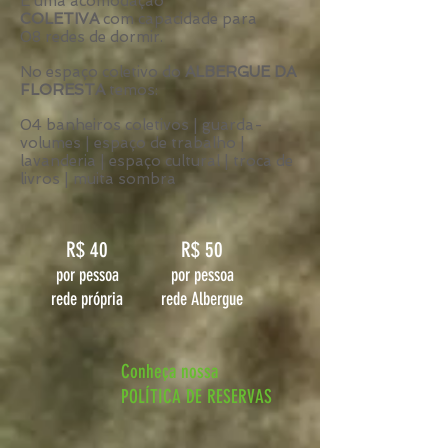
É uma acomodação
COLETIVA
com capacidade para
08 redes de dormir.
No espaço coletivo do
ALBERGUE DA
FLORESTA
temos:
04 banheiros coletivos | guarda-
volumes | espaço de trabalho |
lavanderia | espaço cultural |
troca de
livros |
muita sombra
R$ 40
R$ 50
por pessoa
por pessoa
rede própria
rede Albergue
Conheça nossa
POLÍTICA DE RESERVAS