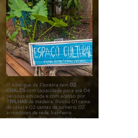
O Albergue da Floresta tem
02
CHALÉS
com capacidade para até 04
pessoas em cada e com acesso por
TRILHAS
de madeira. Possui 01 cama
de casal e 02 camas de solteiro,
02
armadores de rede, banheiro
privativo, frigobar, ventilador e
varanda
. Utilizamos ventiladores, pois
a vegetação local nos oferece uma
SOMBRA
generosa.