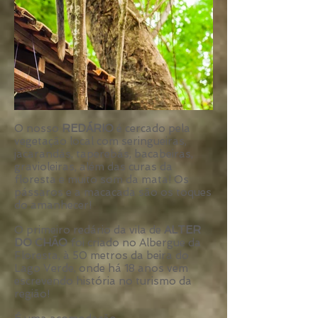
O nosso
REDÁRIO
é cercado pela
vegetação local com seringueiras,
jacarandás, taperebás, bacabeiras,
gravioleiras, além das curas da
floresta e muito som da mata! Os
pássaros e a macacada são os toques
do amanhecer!
O primeiro redário da vila de
ALTER
DO CHÃO
foi criado no Albergue da
Floresta, à 50 metros da beira do
Lago Verde, onde
há 18 anos vem
escrevendo história no turismo da
região
!